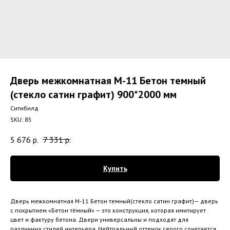
Дверь межкомнатная М-11 Бетон темный
(стекло сатин графит) 900*2000 мм
Ситибилд
SKU:
85
5 676
р.
7 331
р.
Купить
Дверь межкомнатная М-11 Бетон темный(стекло сатин графит)— дверь
с покрытием «Бетон тёмный» — это конструкция, которая имитирует
цвет и фактуру бетона. Двери универсальны и подходят для
различных стилей интерьера. Нейтральный оттенок серого сочетается