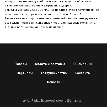
товар, это то что вам нужно! Наши дверные защёлки обеспечат
качественное открывание и закрывание дверей.
Защелка VETTORE C-03B 100 MAGNET предназначен для установки на
межкомнатные двери в комплекте с раздельной ручкой.
Также в нашем ассортименте вы можете выбрать дверные ручки на
раздельном основании, дверные упоры, цилиндровые механизмы/
личинки, врезные замки и ручки на планке.
Товары
Оплата и доставка
О компании
Партнеры
Сотрудничество
Контакты
Новости
© All Rights Reserved. citybild@gmail.com