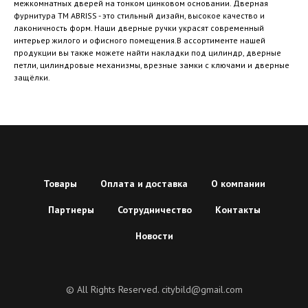
межкомнатных дверей на тонком цинковом основании. Дверная
фурнитура ТМ ABRISS - это стильный дизайн, высокое качество и
лаконичность форм. Наши дверные ручки украсят современный
интерьер жилого и офисного помещения.В ассортименте нашей
продукции вы также можете найти накладки под цилиндр, дверные
петли, цилиндровые механизмы, врезные замки с ключами и дверные
защёлки.
Товары
Оплата и доставка
О компании
Партнеры
Сотрудничество
Контакты
Новости
© All Rights Reserved. citybild@gmail.com