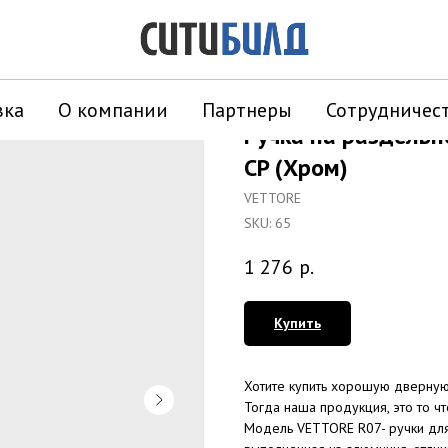
вка
О компании
Партнеры
Сотрудничес
Ручка на раздель
CP (Хром)
VETTORE
SKU:
65
1 276
р.
Купить
Хотите купить хорошую дверну
Тогда наша продукция, это то ч
Модель VЕTTORE R07- ручки для