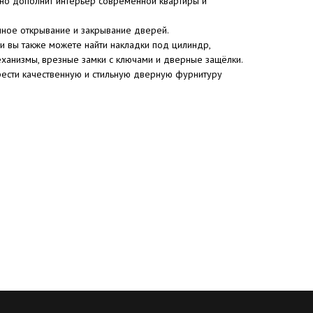
чно дополнит интерьер современной квартиры и
нное открывание и закрывание дверей.
и вы также можете найти накладки под цилиндр,
ханизмы, врезные замки с ключами и дверные защёлки.
рести качественную и стильную дверную фурнитуру