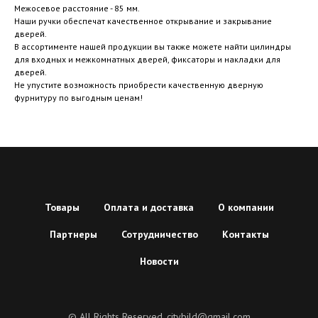
Межосевое расстояние - 85 мм.
Наши ручки обеспечат качественное открывание и закрывание
дверей.
В ассортименте нашей продукции вы также можете найти цилиндры
для входных и межкомнатных дверей, фиксаторы и накладки для
дверей.
Не упустите возможность приобрести качественную дверную
фурнитуру по выгодным ценам!
Товары
Оплата и доставка
О компании
Партнеры
Сотрудничество
Контакты
Новости
© All Rights Reserved. citybild@gmail.com