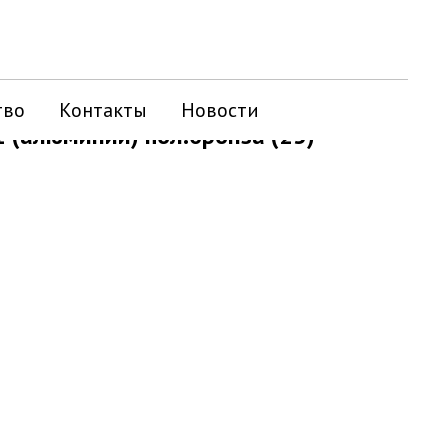
тво
Контакты
Новости
1 (алюминий) пол.бронза (25)