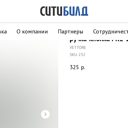
вка
О компании
Партнеры
Сотрудничес
ручка-кнопка РК2-
VETTORE
SKU:
252
325
р.