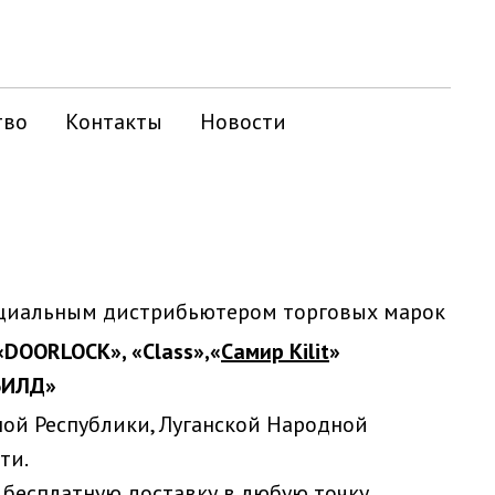
тво
Контакты
Новости
циальным дистрибьютером торговых марок
«DOORLOCK», «Class»,«
Самир Kilit
»
БИЛД»
ой Республики, Луганской Народной
ти.
бесплатную доставку в любую точку