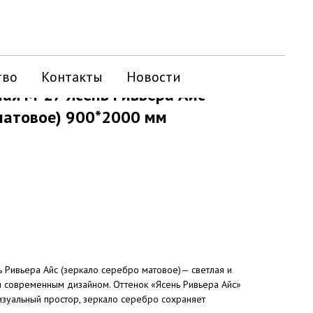
тво
Контакты
Новости
ая М-27 Ясень Ривьера Айс
матовое) 900*2000 мм
 Ривьера Айс (зеркало серебро матовое)— светлая и
м современным дизайном. Оттенок «Ясень Ривьера Айс»
изуальный простор, зеркало серебро сохраняет