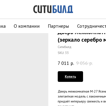
вка
О компании
Партнеры
Сотрудничес
Дверь межкомнатн
(зеркало серебро 
Ситибилд
SKU:
33
7 011
р.
9 056
р.
Купить
Дверь межкомнатная М-27 Ясень
элегантная модель с лаконичны
придаёт интерьеру свежесть и в