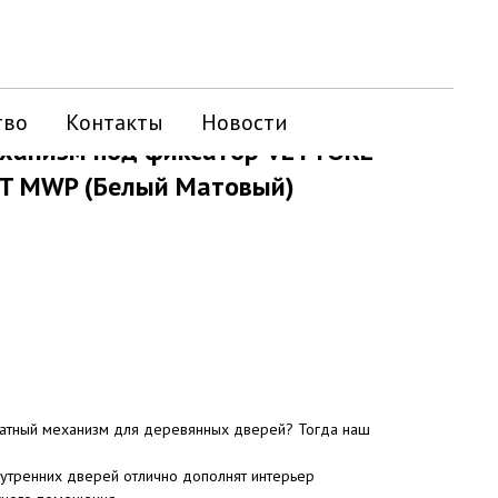
тво
Контакты
Новости
ханизм под фиксатор VETTORE
T MWP (Белый Матовый)
натный механизм для деревянных дверей? Тогда наш
нутренних дверей отлично дополнят интерьер