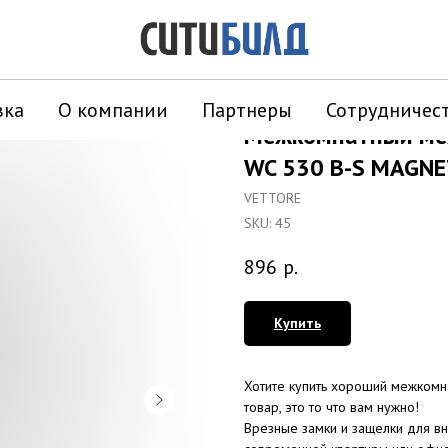
вка
О компании
Партнеры
Сотрудничес
Межкомнатный ме
WC 530 B-S MAGNE
VETTORE
SKU:
45
896
р.
Купить
Хотите купить хороший межком
товар, это то что вам нужно!
Врезные замки и защелки для в