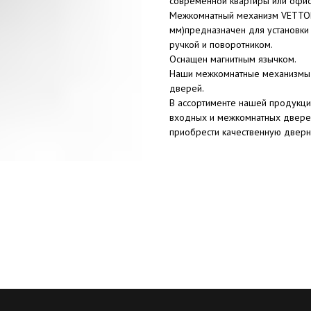
современной квартиры или офи
Межкомнатный механизм VETTOR
мм)предназначен для установки
ручкой и поворотником.
Оснащен магнитным язычком.
Наши межкомнатные механизмы 
дверей.
В ассортименте нашей продукци
входных и межкомнатных дверей
приобрести качественную двер