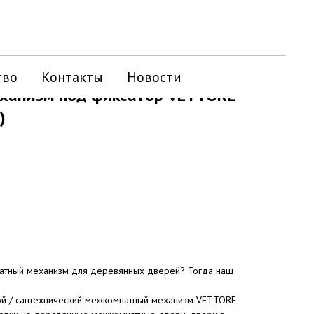
тво
Контакты
Новости
ханизм под фиксатор VETTORE
)
натный механизм для деревянных дверей? Тогда наш
ой / сантехнический межкомнатный механизм VETTORE