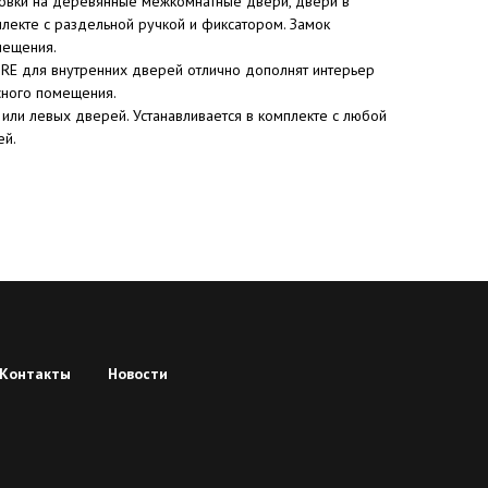
овки на деревянные межкомнатные двери, двери в
плекте с раздельной ручкой и фиксатором. Замок
мещения.
RE для внутренних дверей отлично дополнят интерьер
сного помещения.
или левых дверей. Устанавливается в комплекте с любой
ей.
Контакты
Новости