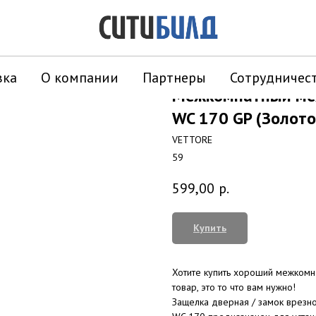
вка
О компании
Партнеры
Сотрудничес
Межкомнатный ме
WC 170 GP (Золото
VETTORE
59
599,00
р.
Купить
Хотите купить хороший межком
товар, это то что вам нужно!
Защелка дверная / замок врезн