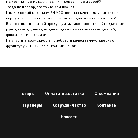
межкомнатных металлических и деревянных дверей?
Тогда наш товар, это то что вам нужно!
Цилиндровый механизм ZN M90 предназначен для установки в
корпуса врезных цилиндровых замков для всех типов дверей.
В ассортименте нашей продукции вы также можете найти дверные
ручки, замки, цилиндры для входных и межкомнатных дверей,
фиксаторы и накладки.
Не упустите возможность приобрести качественную дверную
фурнитуру VETTORE по выгодным ценам!
Товары
Оплата и доставка
О компании
Партнеры
Сотрудничество
Контакты
Новости