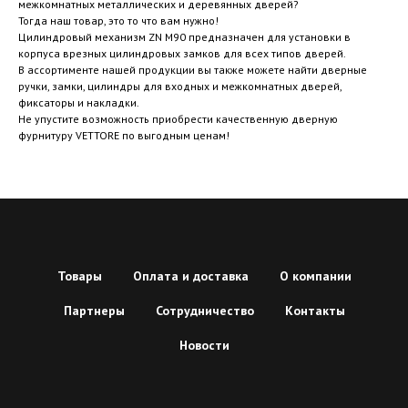
межкомнатных металлических и деревянных дверей?
Тогда наш товар, это то что вам нужно!
Цилиндровый механизм ZN M90 предназначен для установки в
корпуса врезных цилиндровых замков для всех типов дверей.
В ассортименте нашей продукции вы также можете найти дверные
ручки, замки, цилиндры для входных и межкомнатных дверей,
фиксаторы и накладки.
Не упустите возможность приобрести качественную дверную
фурнитуру VETTORE по выгодным ценам!
Товары
Оплата и доставка
О компании
Партнеры
Сотрудничество
Контакты
Новости